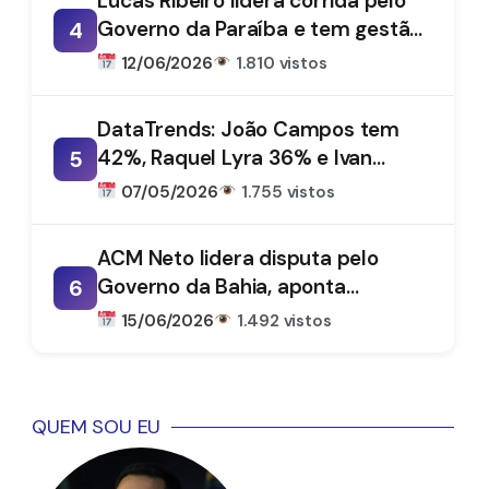
Lucas Ribeiro lidera corrida pelo
Governo da Paraíba e tem gestão
4
aprovada por 66%, aponta
12/06/2026
1.810 vistos
DataTrends
DataTrends: João Campos tem
42%, Raquel Lyra 36% e Ivan
5
Moraes 1%
07/05/2026
1.755 vistos
ACM Neto lidera disputa pelo
Governo da Bahia, aponta
6
DataTrends
15/06/2026
1.492 vistos
QUEM SOU EU