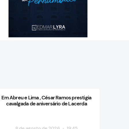
Em Abreu e Lima , César Ramos prestigia
cavalgada de aniversário de Lacerda
8 de agosto de 2026
19:45