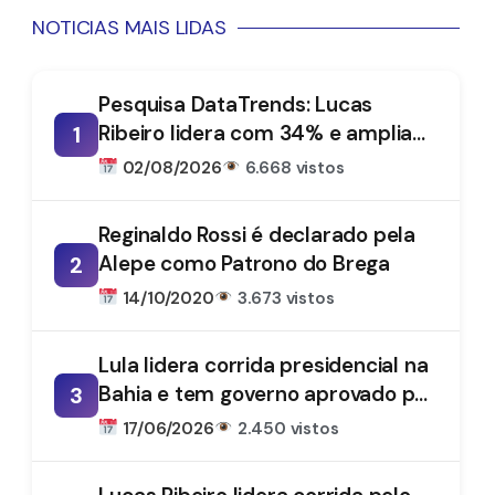
NOTICIAS MAIS LIDAS
Pesquisa DataTrends: Lucas
Ribeiro lidera com 34% e amplia
1
vantagem na disputa pelo
02/08/2026
6.668 vistos
Governo da Paraíba
Reginaldo Rossi é declarado pela
Alepe como Patrono do Brega
2
14/10/2020
3.673 vistos
Lula lidera corrida presidencial na
Bahia e tem governo aprovado por
3
61%, aponta DataTrends
17/06/2026
2.450 vistos