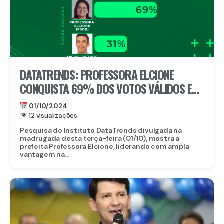
DATATRENDS: PROFESSORA ELCIONE
CONQUISTA 69% DOS VOTOS VÁLIDOS E
LIDERA EM IGARASSU
01/10/2024
12 visualizações
Pesquisa do Instituto DataTrends divulgada na
madrugada desta terça-feira (01/10), mostra a
prefeita Professora Elcione, liderando com ampla
vantagem na...