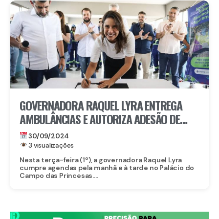
GOVERNADORA RAQUEL LYRA ENTREGA
AMBULÂNCIAS E AUTORIZA ADESÃO DE
PERNAMBUCO AO NOVO PLANO VIVER SEM
30/09/2024
LIMITE AO LADO DA MINISTRA MACAÉ
3 visualizações
EVARISTO
Nesta terça-feira (1º), a governadora Raquel Lyra
cumpre agendas pela manhã e à tarde no Palácio do
Campo das Princesas....