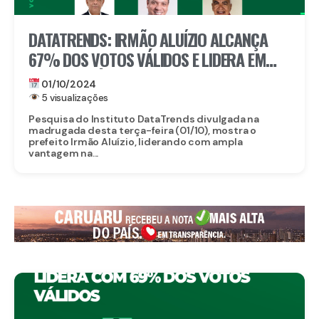
DATATRENDS: IRMÃO ALUÍZIO ALCANÇA
67% DOS VOTOS VÁLIDOS E LIDERA EM
TRACUNHAÉM
01/10/2024
5 visualizações
Pesquisa do Instituto DataTrends divulgada na
madrugada desta terça-feira (01/10), mostra o
prefeito Irmão Aluízio, liderando com ampla
vantagem na...