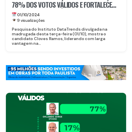
78% DOS VOTOS VÁLIDOS E FORTALECE
LIDERANÇA EM AFRÂNIO
01/10/2024
9 visualizações
Pesquisa do Instituto DataTrends divulgada na
madrugada desta terça-feira (01/10), mostra o
candidato Cloves Ramos, liderando com larga
vantagem na...