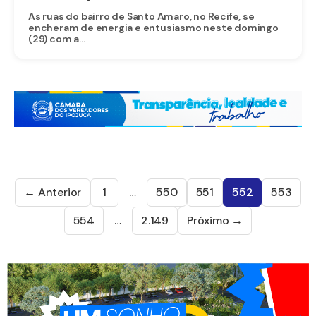
As ruas do bairro de Santo Amaro, no Recife, se
encheram de energia e entusiasmo neste domingo
(29) com a...
← Anterior
1
…
550
551
552
553
554
…
2.149
Próximo →