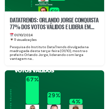
DATATRENDS: ORLANDO JORGE CONQUISTA
77% DOS VOTOS VÁLIDOS E LIDERA EM
LIMOEIRO
01/10/2024
11 visualizações
Pesquisa do Instituto DataTrends divulgada na
madrugada desta terça-feira (01/10), mostra o
prefeito Orlando Jorge, liderando com larga
vantagem na...