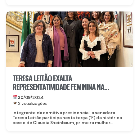
TERESA LEITÃO EXALTA
REPRESENTATIVIDADE FEMININA NA
POLÍTICA DO MÉXICO
30/09/2024
2 visualizações
Integrante da comitiva presidencial, a senadora
Teresa Leitão participa nesta terça (1º) da histórica
posse de Claudia Sheinbaum, primeira mulher...