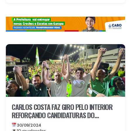
CARLOS COSTA FAZ GIRO PELO INTERIOR
REFORÇANDO CANDIDATURAS DO
REPUBLICANOS E DE PARTIDOS ALIADOS
30/09/2024
10 visualizações