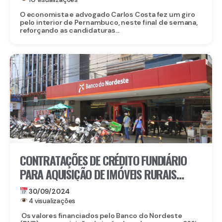
O economista e advogado Carlos Costa fez um giro
pelo interior de Pernambuco, neste final de semana,
reforçando as candidaturas...
CONTRATAÇÕES DE CRÉDITO FUNDIÁRIO
PARA AQUISIÇÃO DE IMÓVEIS RURAIS
CRESCEM 36%
30/09/2024
4 visualizações
Os valores financiados pelo Banco do Nordeste