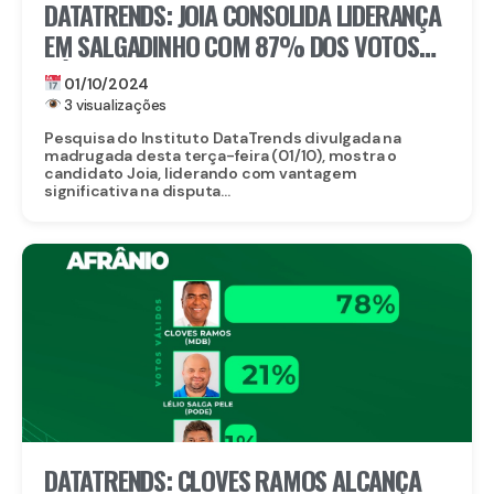
DATATRENDS: JOIA CONSOLIDA LIDERANÇA
EM SALGADINHO COM 87% DOS VOTOS
VÁLIDOS
01/10/2024
3 visualizações
Pesquisa do Instituto DataTrends divulgada na
madrugada desta terça-feira (01/10), mostra o
candidato Joia, liderando com vantagem
significativa na disputa...
DATATRENDS: CLOVES RAMOS ALCANÇA