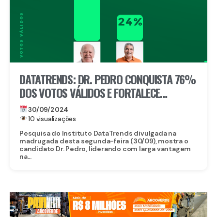
DATATRENDS: DR. PEDRO CONQUISTA 76%
DOS VOTOS VÁLIDOS E FORTALECE
LIDERANÇA EM IGUARACY
30/09/2024
10 visualizações
Pesquisa do Instituto DataTrends divulgada na
madrugada desta segunda-feira (30/09), mostra o
candidato Dr. Pedro, liderando com larga vantagem
na...