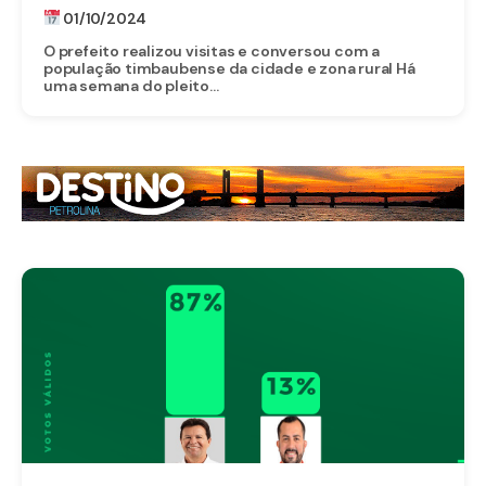
ÚLTIMO FINAL DE SEMANA
01/10/2024
O prefeito realizou visitas e conversou com a
população timbaubense da cidade e zona rural Há
uma semana do pleito...