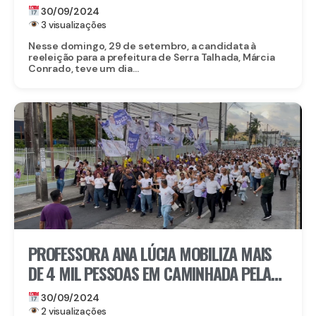
EM ÁGUA BRANCA
30/09/2024
3 visualizações
Nesse domingo, 29 de setembro, a candidata à
reeleição para a prefeitura de Serra Talhada, Márcia
Conrado, teve um dia...
PROFESSORA ANA LÚCIA MOBILIZA MAIS
DE 4 MIL PESSOAS EM CAMINHADA PELAS
RUAS DE SANTO AMARO
30/09/2024
2 visualizações