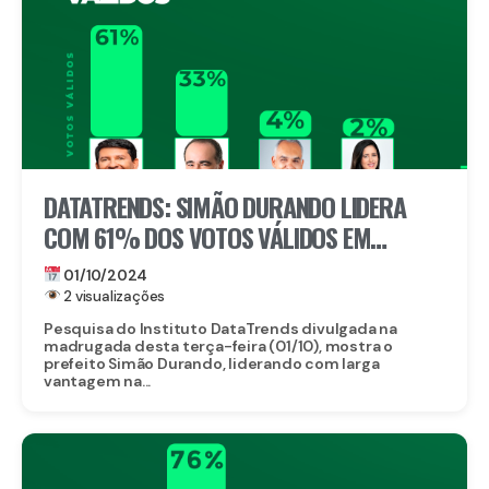
DATATRENDS: SIMÃO DURANDO LIDERA
COM 61% DOS VOTOS VÁLIDOS EM
PETROLINA
01/10/2024
2 visualizações
Pesquisa do Instituto DataTrends divulgada na
madrugada desta terça-feira (01/10), mostra o
prefeito Simão Durando, liderando com larga
vantagem na...