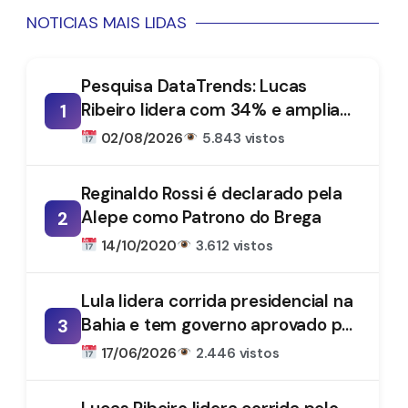
NOTICIAS MAIS LIDAS
Pesquisa DataTrends: Lucas
Ribeiro lidera com 34% e amplia
1
vantagem na disputa pelo
02/08/2026
5.843 vistos
Governo da Paraíba
Reginaldo Rossi é declarado pela
Alepe como Patrono do Brega
2
14/10/2020
3.612 vistos
Lula lidera corrida presidencial na
Bahia e tem governo aprovado por
3
61%, aponta DataTrends
17/06/2026
2.446 vistos