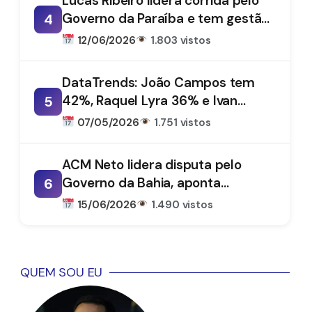
Lucas Ribeiro lidera corrida pelo
Governo da Paraíba e tem gestão
4
aprovada por 66%, aponta
12/06/2026
1.803 vistos
DataTrends
DataTrends: João Campos tem
42%, Raquel Lyra 36% e Ivan
5
Moraes 1%
07/05/2026
1.751 vistos
ACM Neto lidera disputa pelo
Governo da Bahia, aponta
6
DataTrends
15/06/2026
1.490 vistos
QUEM SOU EU