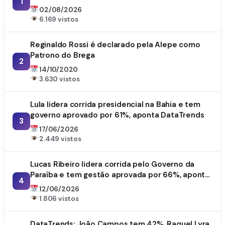
1
da Paraíba
02/08/2026
6.169 vistos
Reginaldo Rossi é declarado pela Alepe como
Patrono do Brega
2
14/10/2020
3.630 vistos
Lula lidera corrida presidencial na Bahia e tem
governo aprovado por 61%, aponta DataTrends
3
17/06/2026
2.449 vistos
Lucas Ribeiro lidera corrida pelo Governo da
Paraíba e tem gestão aprovada por 66%, aponta
4
DataTrends
12/06/2026
1.806 vistos
DataTrends: João Campos tem 42%, Raquel Lyra