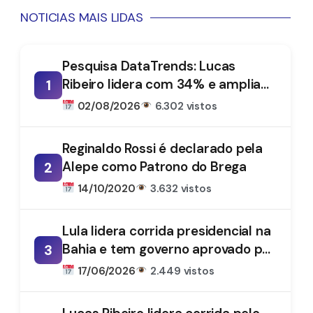
NOTICIAS MAIS LIDAS
Pesquisa DataTrends: Lucas
Ribeiro lidera com 34% e amplia
1
vantagem na disputa pelo
02/08/2026
6.302 vistos
Governo da Paraíba
Reginaldo Rossi é declarado pela
Alepe como Patrono do Brega
2
14/10/2020
3.632 vistos
Lula lidera corrida presidencial na
Bahia e tem governo aprovado por
3
61%, aponta DataTrends
17/06/2026
2.449 vistos