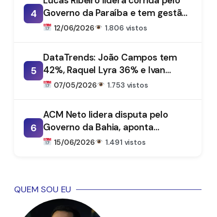
Lucas Ribeiro lidera corrida pelo
Governo da Paraíba e tem gestão
4
aprovada por 66%, aponta
12/06/2026
1.806 vistos
DataTrends
DataTrends: João Campos tem
42%, Raquel Lyra 36% e Ivan
5
Moraes 1%
07/05/2026
1.753 vistos
ACM Neto lidera disputa pelo
Governo da Bahia, aponta
6
DataTrends
15/06/2026
1.491 vistos
QUEM SOU EU