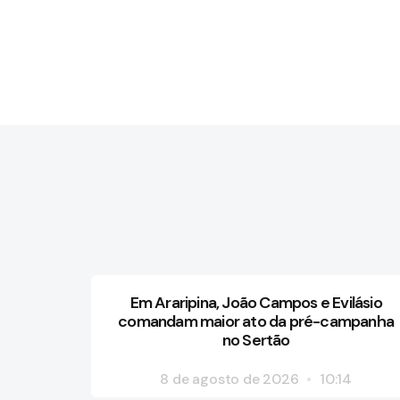
Em Araripina, João Campos e Evilásio
comandam maior ato da pré-campanha
no Sertão
8 de agosto de 2026
10:14