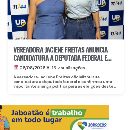
VEREADORA JACIENE FREITAS ANUNCIA
CANDIDATURA A DEPUTADA FEDERAL E
FECHA DOBRADINHA COM ROBERTA
06/08/2026
13 visualizações
ARRAES EM POÇÃO, NO AGRESTE
A vereadora Jacilene Freitas oficializou sua
candidatura a deputada federal e confirmou uma
importante aliança política para as eleições deste...