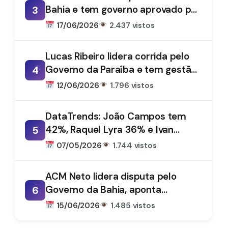
Bahia e tem governo aprovado por
3
61%, aponta DataTrends
17/06/2026
2.437 vistos
Lucas Ribeiro lidera corrida pelo
Governo da Paraíba e tem gestão
4
aprovada por 66%, aponta
12/06/2026
1.796 vistos
DataTrends
DataTrends: João Campos tem
42%, Raquel Lyra 36% e Ivan
5
Moraes 1%
07/05/2026
1.744 vistos
ACM Neto lidera disputa pelo
Governo da Bahia, aponta
6
DataTrends
15/06/2026
1.485 vistos