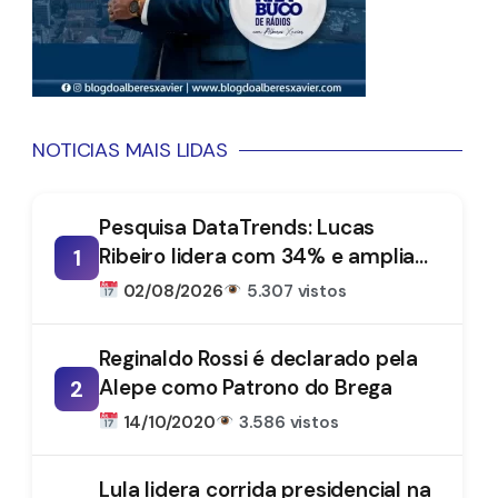
NOTICIAS MAIS LIDAS
Pesquisa DataTrends: Lucas
Ribeiro lidera com 34% e amplia
1
vantagem na disputa pelo
02/08/2026
5.307 vistos
Governo da Paraíba
Reginaldo Rossi é declarado pela
Alepe como Patrono do Brega
2
14/10/2020
3.586 vistos
Lula lidera corrida presidencial na