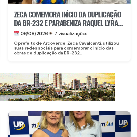
ZECA COMEMORA INÍCIO DA DUPLICAÇÃO
DA BR-232 E PARABENIZA RAQUEL LYRA
POR OBRA HISTÓRICA PARA O INTERIOR
06/08/2026
7 visualizações
O prefeito de Arcoverde, Zeca Cavalcanti, utilizou
suas redes sociais para comemorar o início das
obras de duplicação da BR-232...