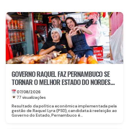
GOVERNO RAQUEL FAZ PERNAMBUCO SE
TORNAR O MELHOR ESTADO DO NORDESTE
PARA EMPREENDER E AVANÇA AO TOP 3
07/08/2026
NACIONAL
77 visualizações
Resultado da política econômica implementada pela
gestão de Raquel Lyra (PSD), candidata à reeleição ao
Governo do Estado, Pernambuco é...