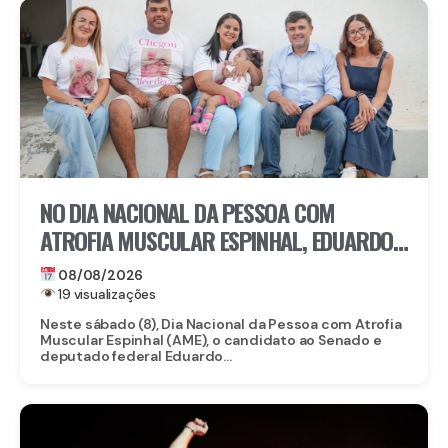
NO DIA NACIONAL DA PESSOA COM
ATROFIA MUSCULAR ESPINHAL, EDUARDO
DA FONTE DESTACA ACESSO A
08/08/2026
MEDICAMENTO DE MAIS DE R$ 6 MILHÕES
19 visualizações
Neste sábado (8), Dia Nacional da Pessoa com Atrofia
Muscular Espinhal (AME), o candidato ao Senado e
deputado federal Eduardo...