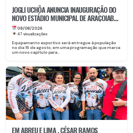
JOGLI UCHÔA ANUNCIA INAUGURAÇÃO DO
NOVO ESTÁDIO MUNICIPAL DE ARAÇOIABA,
UM DOS MAIORES INVESTIMENTOS DA
08/08/2026
HISTÓRIA DO MUNICÍPIO
47 visualizações
Equipamento esportivo será entregue à população
no dia 16 de agosto, em uma programação que marca
um novo capítulo para...
EM ABREU E LIMA , CÉSAR RAMOS