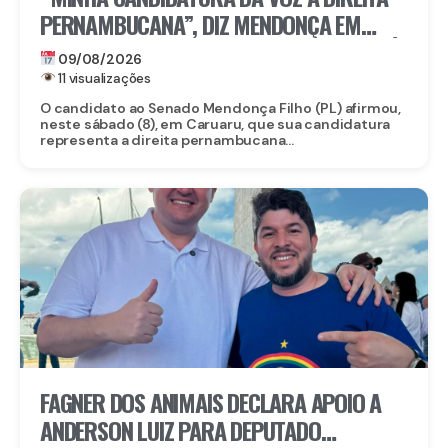
PERNAMBUCANA”, DIZ MENDONÇA EM
LANÇAMENTO DA CANDIDATURA DE RAFFIÊ,
09/08/2026
EM CARUARU
11 visualizações
O candidato ao Senado Mendonça Filho (PL) afirmou,
neste sábado (8), em Caruaru, que sua candidatura
representa a direita pernambucana...
FAGNER DOS ANIMAIS DECLARA APOIO A
ANDERSON LUIZ PARA DEPUTADO