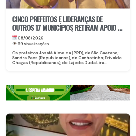
CINCO PREFEITOS E LIDERANÇAS DE
OUTROS 17 MUNICÍPIOS RETIRAM APOIO À
CANDIDATURA DE MARÍLIA ARRAES
08/08/2026
69 visualizações
Os prefeitos Josafá Almeida (PRD), de São Caetano;
Sandra Paes (Republicanos), de Canhotinho; Erivaldo
Chagas (Republicanos), de Lajedo; Duda Lira...