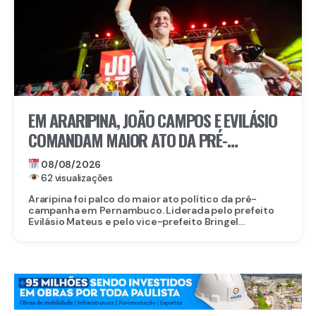
EM ARARIPINA, JOÃO CAMPOS E EVILÁSIO
COMANDAM MAIOR ATO DA PRÉ-
CAMPANHA NO SERTÃO
08/08/2026
62 visualizações
Araripina foi palco do maior ato político da pré-
campanha em Pernambuco. Liderada pelo prefeito
Evilásio Mateus e pelo vice-prefeito Bringel...