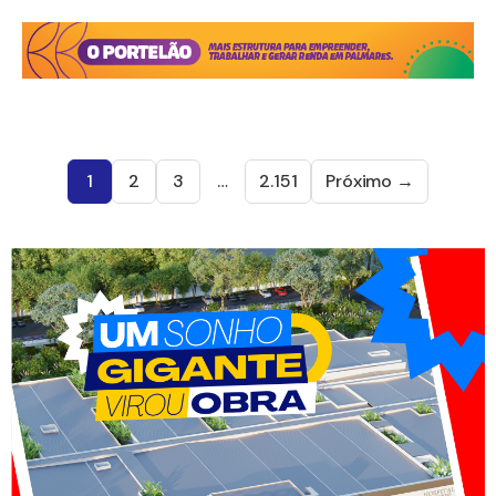
1
2
3
…
2.151
Próximo →