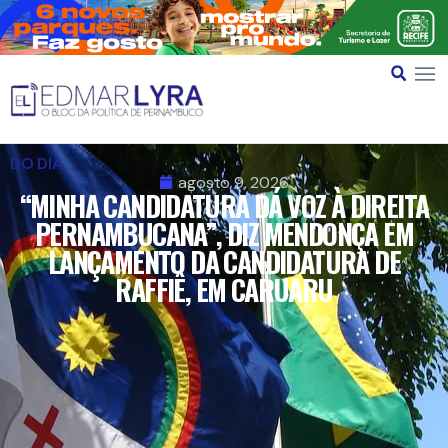
DO DIA
agosto 9, 2026
“MINHA CANDIDATURA DÁ VOZ À DIREITA
PERNAMBUCANA”, DIZ MENDONÇA EM
LANÇAMENTO DA CANDIDATURA DE
RAFFIÊ, EM CARUARU