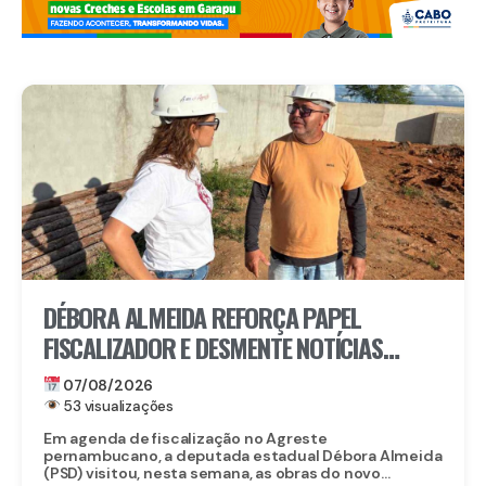
DÉBORA ALMEIDA REFORÇA PAPEL
FISCALIZADOR E DESMENTE NOTÍCIAS
FALSAS SOBRE OBRA DO CORPO DE
07/08/2026
BOMBEIROS EM BELO JARDIM
53 visualizações
Em agenda de fiscalização no Agreste
pernambucano, a deputada estadual Débora Almeida
(PSD) visitou, nesta semana, as obras do novo...