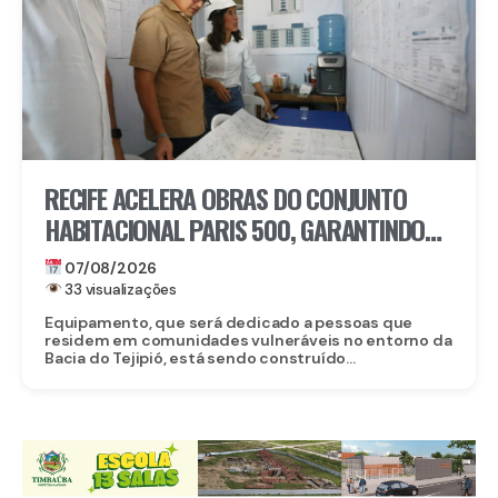
RECIFE ACELERA OBRAS DO CONJUNTO
HABITACIONAL PARIS 500, GARANTINDO
80 NOVAS MORADIAS
07/08/2026
33 visualizações
Equipamento, que será dedicado a pessoas que
residem em comunidades vulneráveis no entorno da
Bacia do Tejipió, está sendo construído...