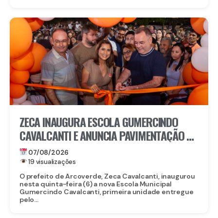
ZECA INAUGURA ESCOLA GUMERCINDO
CAVALCANTI E ANUNCIA PAVIMENTAÇÃO DE
QUASE 100 RUAS EM ARCOVERDE
07/08/2026
19 visualizações
O prefeito de Arcoverde, Zeca Cavalcanti, inaugurou
nesta quinta-feira (6) a nova Escola Municipal
Gumercindo Cavalcanti, primeira unidade entregue
pelo...