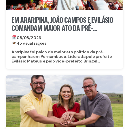
EM ARARIPINA, JOÃO CAMPOS E EVILÁSIO
COMANDAM MAIOR ATO DA PRÉ-
CAMPANHA NO SERTÃO
08/08/2026
45 visualizações
Araripina foi palco do maior ato político da pré-
campanha em Pernambuco. Liderada pelo prefeito
Evilásio Mateus e pelo vice-prefeito Bringel...