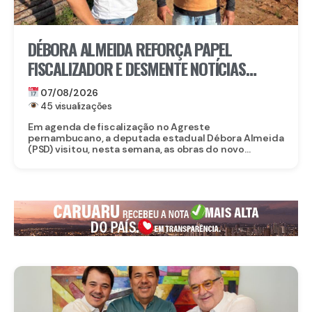
DÉBORA ALMEIDA REFORÇA PAPEL
FISCALIZADOR E DESMENTE NOTÍCIAS
FALSAS SOBRE OBRA DO CORPO DE
07/08/2026
BOMBEIROS EM BELO JARDIM
45 visualizações
Em agenda de fiscalização no Agreste
pernambucano, a deputada estadual Débora Almeida
(PSD) visitou, nesta semana, as obras do novo...