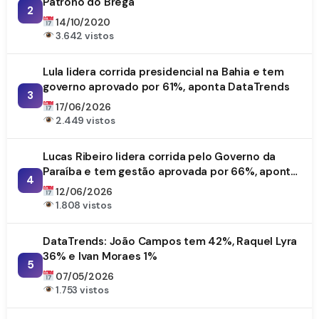
Patrono do Brega
2
14/10/2020
3.642 vistos
Lula lidera corrida presidencial na Bahia e tem
governo aprovado por 61%, aponta DataTrends
3
17/06/2026
2.449 vistos
Lucas Ribeiro lidera corrida pelo Governo da
Paraíba e tem gestão aprovada por 66%, aponta
4
DataTrends
12/06/2026
1.808 vistos
DataTrends: João Campos tem 42%, Raquel Lyra
36% e Ivan Moraes 1%
5
07/05/2026
1.753 vistos