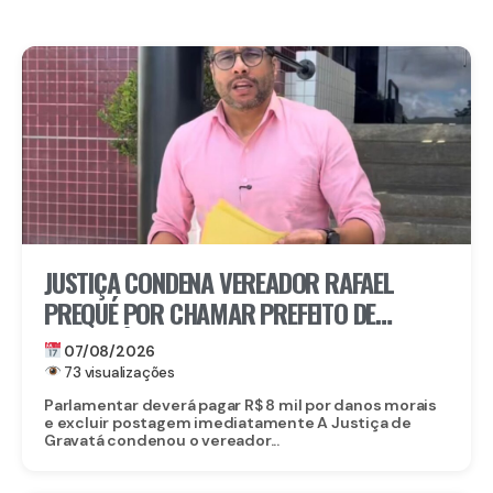
JUSTIÇA CONDENA VEREADOR RAFAEL
PREQUÉ POR CHAMAR PREFEITO DE
GRAVATÁ DE “LADRÃO” E REFORÇA:
07/08/2026
IMUNIDADE PARLAMENTAR NÃO PROTEGE
73 visualizações
CALÚNIA
Parlamentar deverá pagar R$ 8 mil por danos morais
e excluir postagem imediatamente A Justiça de
Gravatá condenou o vereador...