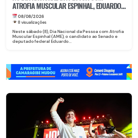
ATROFIA MUSCULAR ESPINHAL, EDUARDO
DA FONTE DESTACA ACESSO A
08/08/2026
MEDICAMENTO DE MAIS DE R$ 6 MILHÕES
8 visualizações
Neste sábado (8), Dia Nacional da Pessoa com Atrofia
Muscular Espinhal (AME), o candidato ao Senado e
deputado federal Eduardo...