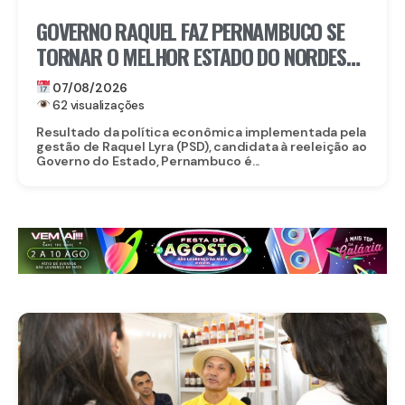
GOVERNO RAQUEL FAZ PERNAMBUCO SE
TORNAR O MELHOR ESTADO DO NORDESTE
PARA EMPREENDER E AVANÇA AO TOP 3
07/08/2026
NACIONAL
62 visualizações
Resultado da política econômica implementada pela
gestão de Raquel Lyra (PSD), candidata à reeleição ao
Governo do Estado, Pernambuco é...