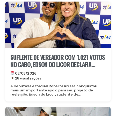
SUPLENTE DE VEREADOR COM 1.021 VOTOS
NO CABO, EDSON DO LICOR DECLARA
APOIO A ROBERTA ARRAES
07/08/2026
28 visualizações
A deputada estadual Roberta Arraes conquistou
mais um importante apoio para seu projeto de
reeleição. Edson do Licor, suplente de...