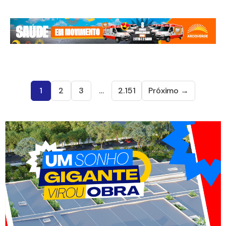
1
2
3
…
2.151
Próximo →