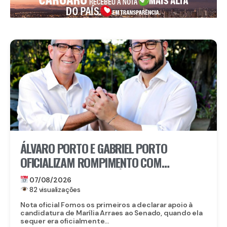
ÁLVARO PORTO E GABRIEL PORTO
OFICIALIZAM ROMPIMENTO COM
CANDIDATURA DE MARÍLIA ARRAES AO
07/08/2026
SENADO
82 visualizações
Nota oficial Fomos os primeiros a declarar apoio à
candidatura de Marília Arraes ao Senado, quando ela
sequer era oficialmente...