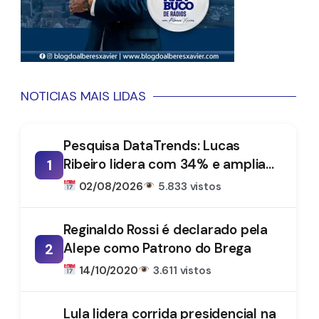
NOTICIAS MAIS LIDAS
Pesquisa DataTrends: Lucas
Ribeiro lidera com 34% e amplia
1
vantagem na disputa pelo
02/08/2026
5.833 vistos
Governo da Paraíba
Reginaldo Rossi é declarado pela
Alepe como Patrono do Brega
2
14/10/2020
3.611 vistos
Lula lidera corrida presidencial na