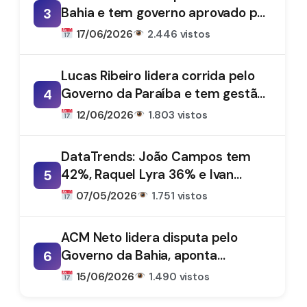
Bahia e tem governo aprovado por
3
61%, aponta DataTrends
17/06/2026
2.446 vistos
Lucas Ribeiro lidera corrida pelo
Governo da Paraíba e tem gestão
4
aprovada por 66%, aponta
12/06/2026
1.803 vistos
DataTrends
DataTrends: João Campos tem
42%, Raquel Lyra 36% e Ivan
5
Moraes 1%
07/05/2026
1.751 vistos
ACM Neto lidera disputa pelo
Governo da Bahia, aponta
6
DataTrends
15/06/2026
1.490 vistos