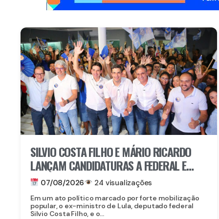
SILVIO COSTA FILHO E MÁRIO RICARDO
LANÇAM CANDIDATURAS A FEDERAL E
ESTADUAL EM IGARASSU COM APOIO DE
07/08/2026
24 visualizações
MIGUEL RICARDO
Em um ato político marcado por forte mobilização
popular, o ex-ministro de Lula, deputado federal
Silvio Costa Filho, e o...