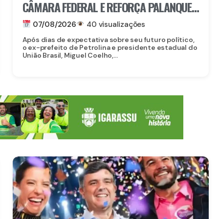
CÂMARA FEDERAL E REFORÇA PALANQUE
DE RAQUEL LYRA EM PERNAMBUCO
07/08/2026
40 visualizações
Após dias de expectativa sobre seu futuro político,
o ex-prefeito de Petrolina e presidente estadual do
União Brasil, Miguel Coelho,...