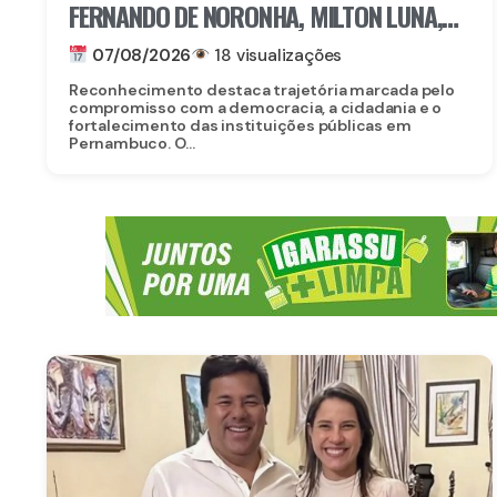
FERNANDO DE NORONHA, MILTON LUNA,
RECEBE MEDALHA DO MÉRITO ELEITORAL
07/08/2026
18 visualizações
FREI CANECA, UMA DAS MAIORES
Reconhecimento destaca trajetória marcada pelo
HONRARIAS DO TRE-PE
compromisso com a democracia, a cidadania e o
fortalecimento das instituições públicas em
Pernambuco. O...