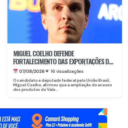
MIGUEL COELHO DEFENDE
FORTALECIMENTO DAS EXPORTAÇÕES DO
VALE DO SÃO FRANCISCO APÓS
07/08/2026
16 visualizações
ABERTURA DO MERCADO CHINÊS
O candidato a deputado federal pelo União Brasil,
Miguel Coelho, afirmou que a ampliação do acesso
dos produtos do Vale...