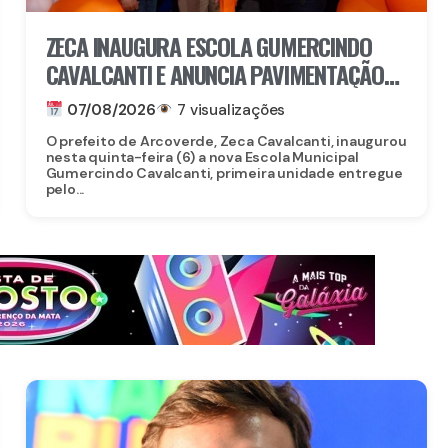
ZECA INAUGURA ESCOLA GUMERCINDO
CAVALCANTI E ANUNCIA PAVIMENTAÇÃO
DE QUASE 100 RUAS EM ARCOVERDE
07/08/2026
7 visualizações
O prefeito de Arcoverde, Zeca Cavalcanti, inaugurou
nesta quinta-feira (6) a nova Escola Municipal
Gumercindo Cavalcanti, primeira unidade entregue
pelo...