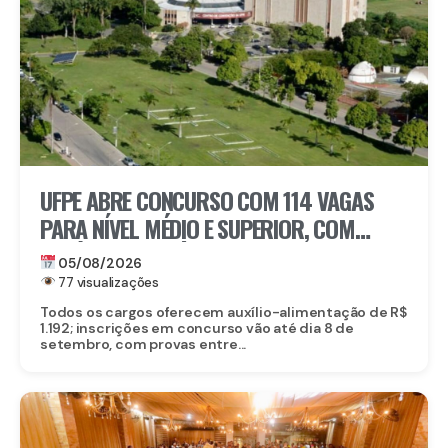
UFPE ABRE CONCURSO COM 114 VAGAS
PARA NÍVEL MÉDIO E SUPERIOR, COM
SALÁRIOS DE ATÉ R$ 5,2 MIL
05/08/2026
77 visualizações
Todos os cargos oferecem auxílio-alimentação de R$
1.192; inscrições em concurso vão até dia 8 de
setembro, com provas entre...