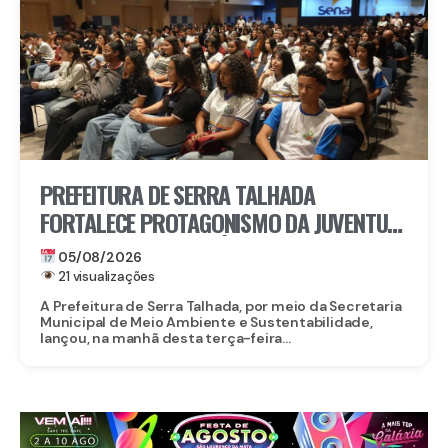
PREFEITURA DE SERRA TALHADA
FORTALECE PROTAGONISMO DA JUVENTUDE
NO ENFRENTAMENTO ÀS MUDANÇAS
05/08/2026
CLIMÁTICAS
21 visualizações
A Prefeitura de Serra Talhada, por meio da Secretaria
Municipal de Meio Ambiente e Sustentabilidade,
lançou, na manhã desta terça-feira...