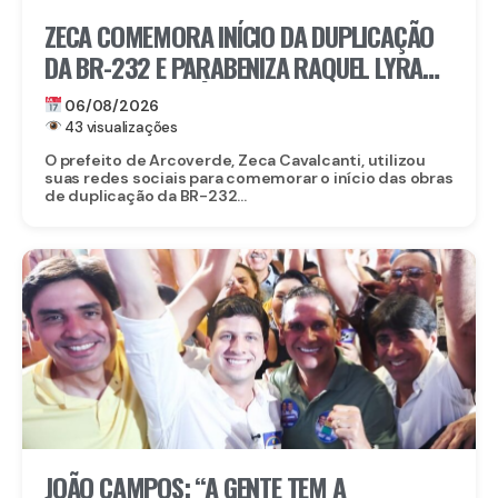
ZECA COMEMORA INÍCIO DA DUPLICAÇÃO
DA BR-232 E PARABENIZA RAQUEL LYRA
POR OBRA HISTÓRICA PARA O INTERIOR
06/08/2026
43 visualizações
O prefeito de Arcoverde, Zeca Cavalcanti, utilizou
suas redes sociais para comemorar o início das obras
de duplicação da BR-232...
JOÃO CAMPOS: “A GENTE TEM A