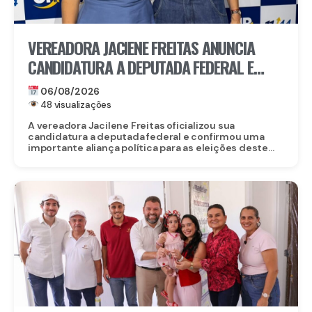
VEREADORA JACIENE FREITAS ANUNCIA
CANDIDATURA A DEPUTADA FEDERAL E
FECHA DOBRADINHA COM ROBERTA
06/08/2026
ARRAES EM POÇÃO, NO AGRESTE
48 visualizações
A vereadora Jacilene Freitas oficializou sua
candidatura a deputada federal e confirmou uma
importante aliança política para as eleições deste...