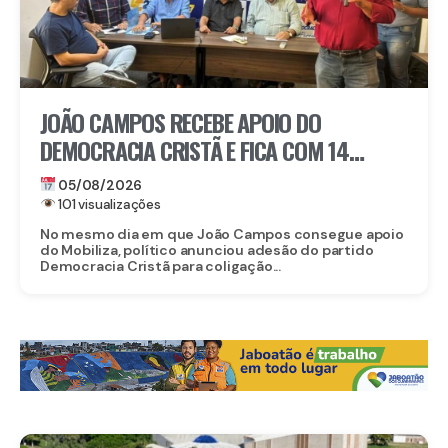
JOÃO CAMPOS RECEBE APOIO DO
DEMOCRACIA CRISTÃ E FICA COM 14
PARTIDOS EM COLIGAÇÃO CONTRA
05/08/2026
RAQUEL
101 visualizações
No mesmo dia em que João Campos consegue apoio
do Mobiliza, político anunciou adesão do partido
Democracia Cristã para coligação...