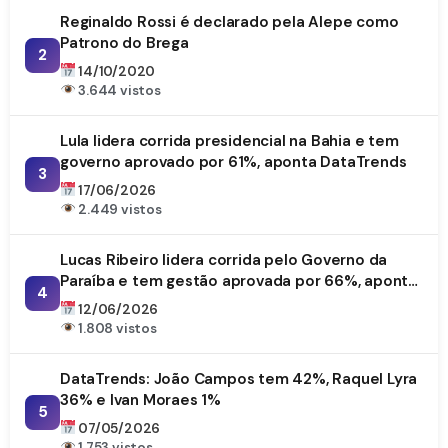
Reginaldo Rossi é declarado pela Alepe como
Patrono do Brega
2
14/10/2020
3.644 vistos
Lula lidera corrida presidencial na Bahia e tem
governo aprovado por 61%, aponta DataTrends
3
17/06/2026
2.449 vistos
Lucas Ribeiro lidera corrida pelo Governo da
Paraíba e tem gestão aprovada por 66%, aponta
4
DataTrends
12/06/2026
1.808 vistos
DataTrends: João Campos tem 42%, Raquel Lyra
36% e Ivan Moraes 1%
5
07/05/2026
1.753 vistos