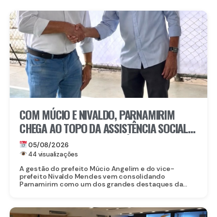
COM MÚCIO E NIVALDO, PARNAMIRIM
CHEGA AO TOPO DA ASSISTÊNCIA SOCIAL
EM PERNAMBUCO: MUNICÍPIO ALCANÇA A
05/08/2026
4ª COLOCAÇÃO ENTRE OS 184 MUNICÍPIOS
44 visualizações
DO ESTADO NA GESTÃO DO CADASTRO
A gestão do prefeito Múcio Angelim e do vice-
prefeito Nivaldo Mendes vem consolidando
ÚNICO E DO PROGRAMA BOLSA FAMÍLIA
Parnamirim como um dos grandes destaques da...