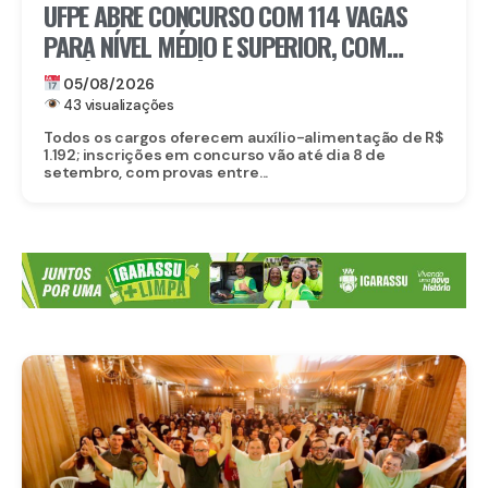
UFPE ABRE CONCURSO COM 114 VAGAS
PARA NÍVEL MÉDIO E SUPERIOR, COM
SALÁRIOS DE ATÉ R$ 5,2 MIL
05/08/2026
43 visualizações
Todos os cargos oferecem auxílio-alimentação de R$
1.192; inscrições em concurso vão até dia 8 de
setembro, com provas entre...