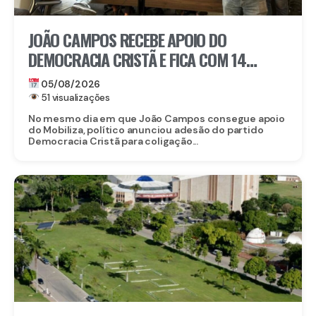
JOÃO CAMPOS RECEBE APOIO DO
DEMOCRACIA CRISTÃ E FICA COM 14
PARTIDOS EM COLIGAÇÃO CONTRA
05/08/2026
RAQUEL
51 visualizações
No mesmo dia em que João Campos consegue apoio
do Mobiliza, político anunciou adesão do partido
Democracia Cristã para coligação...