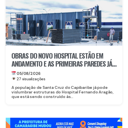
OBRAS DO NOVO HOSPITAL ESTÃO EM
ANDAMENTO E AS PRIMEIRAS PAREDES JÁ
ESTÃO SENDO ERGUIDAS
05/08/2026
27 visualizações
A população de Santa Cruz do Capibaribe já pode
vislumbrar estruturas do Hospital Fernando Aragão,
que está sendo construído às...