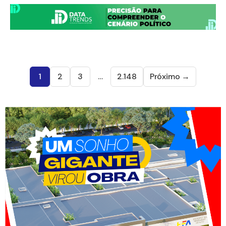
1
2
3
…
2.148
Próximo →