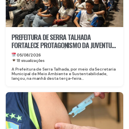
PREFEITURA DE SERRA TALHADA
FORTALECE PROTAGONISMO DA JUVENTUDE
NO ENFRENTAMENTO ÀS MUDANÇAS
05/08/2026
CLIMÁTICAS
18 visualizações
A Prefeitura de Serra Talhada, por meio da Secretaria
Municipal de Meio Ambiente e Sustentabilidade,
lançou, na manhã desta terça-feira...