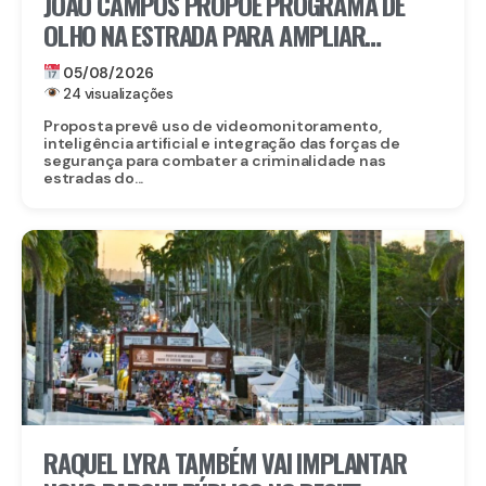
JOÃO CAMPOS PROPÕE PROGRAMA DE
OLHO NA ESTRADA PARA AMPLIAR
SEGURANÇA NAS RODOVIAS
05/08/2026
24 visualizações
Proposta prevê uso de videomonitoramento,
inteligência artificial e integração das forças de
segurança para combater a criminalidade nas
estradas do...
RAQUEL LYRA TAMBÉM VAI IMPLANTAR