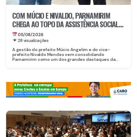
COM MÚCIO E NIVALDO, PARNAMIRIM
CHEGA AO TOPO DA ASSISTÊNCIA SOCIAL
EM PERNAMBUCO: MUNICÍPIO ALCANÇA A
05/08/2026
4ª COLOCAÇÃO ENTRE OS 184 MUNICÍPIOS
28 visualizações
DO ESTADO NA GESTÃO DO CADASTRO
A gestão do prefeito Múcio Angelim e do vice-
prefeito Nivaldo Mendes vem consolidando
ÚNICO E DO PROGRAMA BOLSA FAMÍLIA
Parnamirim como um dos grandes destaques da...