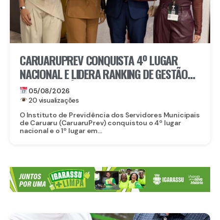
CARUARUPREV CONQUISTA 4º LUGAR
NACIONAL E LIDERA RANKING DE GESTÃO
PREVIDENCIÁRIA EM PERNAMBUCO
05/08/2026
20 visualizações
O Instituto de Previdência dos Servidores Municipais
de Caruaru (CaruaruPrev) conquistou o 4º lugar
nacional e o 1º lugar em...