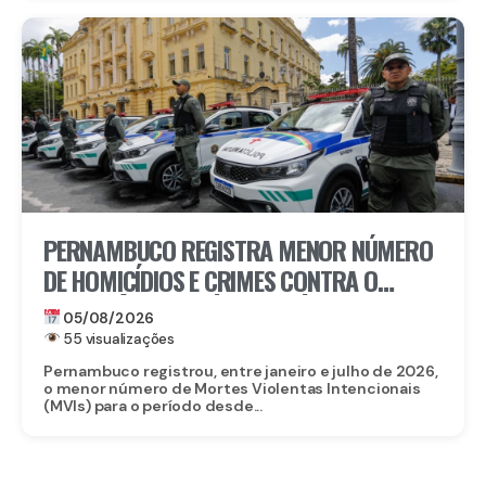
PERNAMBUCO REGISTRA MENOR NÚMERO
DE HOMICÍDIOS E CRIMES CONTRA O
PATRIMÔNIO DA SÉRIE HISTÓRICA NOS
05/08/2026
SETE PRIMEIROS MESES DE 2026
55 visualizações
Pernambuco registrou, entre janeiro e julho de 2026,
o menor número de Mortes Violentas Intencionais
(MVIs) para o período desde...