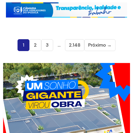
1
2
3
…
2.148
Próximo →