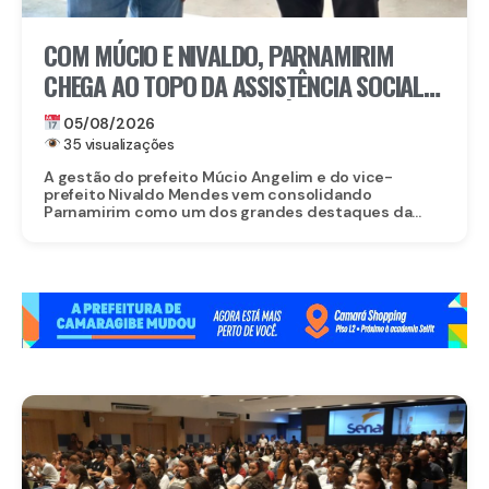
COM MÚCIO E NIVALDO, PARNAMIRIM
CHEGA AO TOPO DA ASSISTÊNCIA SOCIAL
EM PERNAMBUCO: MUNICÍPIO ALCANÇA A
05/08/2026
4ª COLOCAÇÃO ENTRE OS 184 MUNICÍPIOS
35 visualizações
DO ESTADO NA GESTÃO DO CADASTRO
A gestão do prefeito Múcio Angelim e do vice-
prefeito Nivaldo Mendes vem consolidando
ÚNICO E DO PROGRAMA BOLSA FAMÍLIA
Parnamirim como um dos grandes destaques da...