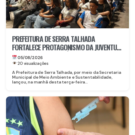
PREFEITURA DE SERRA TALHADA
FORTALECE PROTAGONISMO DA JUVENTUDE
NO ENFRENTAMENTO ÀS MUDANÇAS
05/08/2026
CLIMÁTICAS
20 visualizações
A Prefeitura de Serra Talhada, por meio da Secretaria
Municipal de Meio Ambiente e Sustentabilidade,
lançou, na manhã desta terça-feira...