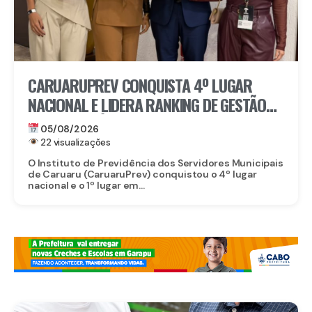
CARUARUPREV CONQUISTA 4º LUGAR
NACIONAL E LIDERA RANKING DE GESTÃO
PREVIDENCIÁRIA EM PERNAMBUCO
05/08/2026
22 visualizações
O Instituto de Previdência dos Servidores Municipais
de Caruaru (CaruaruPrev) conquistou o 4º lugar
nacional e o 1º lugar em...