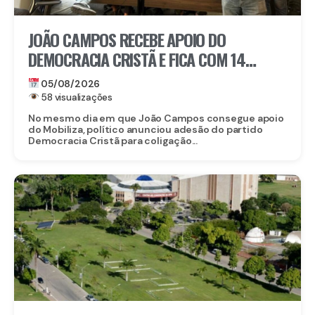
JOÃO CAMPOS RECEBE APOIO DO
DEMOCRACIA CRISTÃ E FICA COM 14
PARTIDOS EM COLIGAÇÃO CONTRA
05/08/2026
RAQUEL
58 visualizações
No mesmo dia em que João Campos consegue apoio
do Mobiliza, político anunciou adesão do partido
Democracia Cristã para coligação...