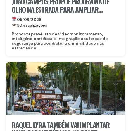
JOÃO CAMPOS PROPÕE PROGRAMA DE
OLHO NA ESTRADA PARA AMPLIAR
SEGURANÇA NAS RODOVIAS
05/08/2026
30 visualizações
Proposta prevê uso de videomonitoramento,
inteligência artificial e integração das forças de
segurança para combater a criminalidade nas
estradas do...
RAQUEL LYRA TAMBÉM VAI IMPLANTAR