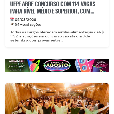
UFPE ABRE CONCURSO COM 114 VAGAS
PARA NÍVEL MÉDIO E SUPERIOR, COM
SALÁRIOS DE ATÉ R$ 5,2 MIL
05/08/2026
54 visualizações
Todos os cargos oferecem auxílio-alimentação de R$
1.192; inscrições em concurso vão até dia 8 de
setembro, com provas entre...