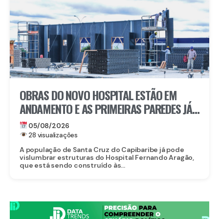
OBRAS DO NOVO HOSPITAL ESTÃO EM
ANDAMENTO E AS PRIMEIRAS PAREDES JÁ
ESTÃO SENDO ERGUIDAS
05/08/2026
28 visualizações
A população de Santa Cruz do Capibaribe já pode
vislumbrar estruturas do Hospital Fernando Aragão,
que está sendo construído às...