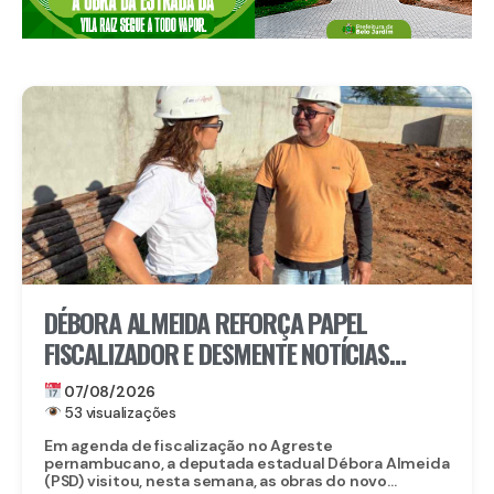
DÉBORA ALMEIDA REFORÇA PAPEL
FISCALIZADOR E DESMENTE NOTÍCIAS
FALSAS SOBRE OBRA DO CORPO DE
07/08/2026
BOMBEIROS EM BELO JARDIM
53 visualizações
Em agenda de fiscalização no Agreste
pernambucano, a deputada estadual Débora Almeida
(PSD) visitou, nesta semana, as obras do novo...