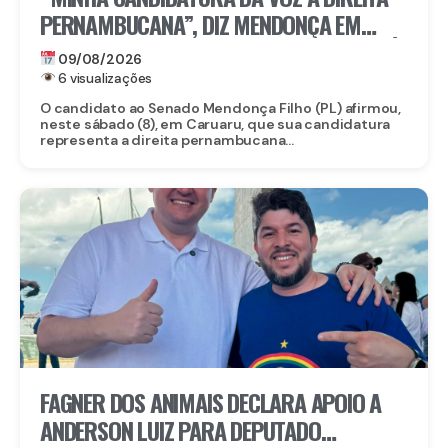
PERNAMBUCANA”, DIZ MENDONÇA EM
LANÇAMENTO DA CANDIDATURA DE RAFFIÊ,
09/08/2026
EM CARUARU
6 visualizações
O candidato ao Senado Mendonça Filho (PL) afirmou,
neste sábado (8), em Caruaru, que sua candidatura
representa a direita pernambucana...
FAGNER DOS ANIMAIS DECLARA APOIO A
ANDERSON LUIZ PARA DEPUTADO