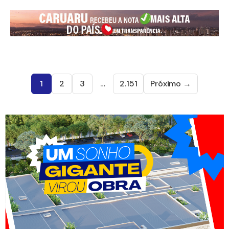
1
2
3
…
2.151
Próximo →