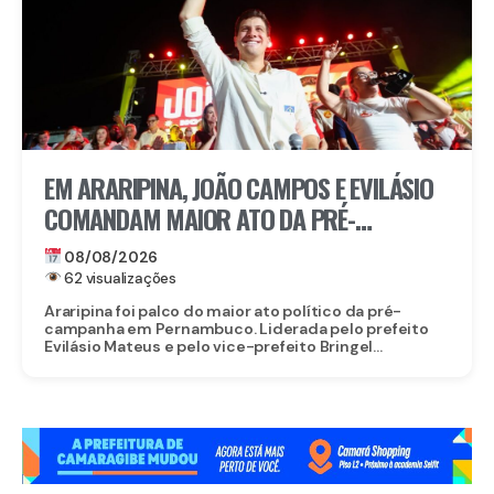
EM ARARIPINA, JOÃO CAMPOS E EVILÁSIO
COMANDAM MAIOR ATO DA PRÉ-
CAMPANHA NO SERTÃO
08/08/2026
62 visualizações
Araripina foi palco do maior ato político da pré-
campanha em Pernambuco. Liderada pelo prefeito
Evilásio Mateus e pelo vice-prefeito Bringel...