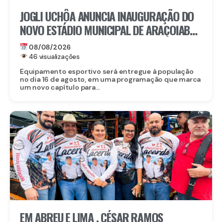
JOGLI UCHÔA ANUNCIA INAUGURAÇÃO DO
NOVO ESTÁDIO MUNICIPAL DE ARAÇOIABA,
UM DOS MAIORES INVESTIMENTOS DA
08/08/2026
HISTÓRIA DO MUNICÍPIO
46 visualizações
Equipamento esportivo será entregue à população
no dia 16 de agosto, em uma programação que marca
um novo capítulo para...
EM ABREU E LIMA , CÉSAR RAMOS