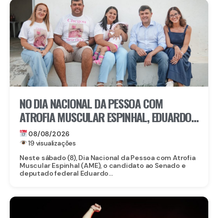
NO DIA NACIONAL DA PESSOA COM
ATROFIA MUSCULAR ESPINHAL, EDUARDO
DA FONTE DESTACA ACESSO A
08/08/2026
MEDICAMENTO DE MAIS DE R$ 6 MILHÕES
19 visualizações
Neste sábado (8), Dia Nacional da Pessoa com Atrofia
Muscular Espinhal (AME), o candidato ao Senado e
deputado federal Eduardo...