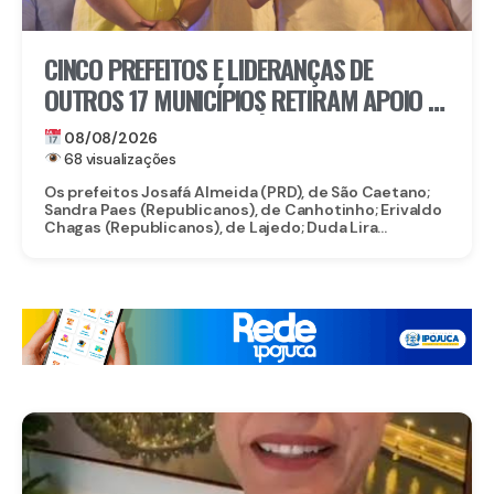
CINCO PREFEITOS E LIDERANÇAS DE
OUTROS 17 MUNICÍPIOS RETIRAM APOIO À
CANDIDATURA DE MARÍLIA ARRAES
08/08/2026
68 visualizações
Os prefeitos Josafá Almeida (PRD), de São Caetano;
Sandra Paes (Republicanos), de Canhotinho; Erivaldo
Chagas (Republicanos), de Lajedo; Duda Lira...