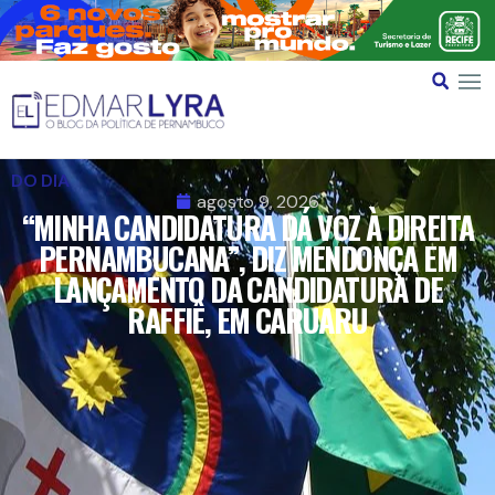
DO DIA
agosto 9, 2026
“MINHA CANDIDATURA DÁ VOZ À DIREITA
PERNAMBUCANA”, DIZ MENDONÇA EM
LANÇAMENTO DA CANDIDATURA DE
RAFFIÊ, EM CARUARU