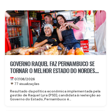
GOVERNO RAQUEL FAZ PERNAMBUCO SE
TORNAR O MELHOR ESTADO DO NORDESTE
PARA EMPREENDER E AVANÇA AO TOP 3
07/08/2026
NACIONAL
77 visualizações
Resultado da política econômica implementada pela
gestão de Raquel Lyra (PSD), candidata à reeleição ao
Governo do Estado, Pernambuco é...