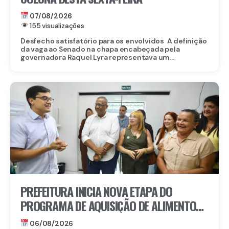
07/08/2026
155 visualizações
Desfecho satisfatório para os envolvidos A definição
da vaga ao Senado na chapa encabeçada pela
governadora Raquel Lyra representava um...
PREFEITURA INICIA NOVA ETAPA DO
PROGRAMA DE AQUISIÇÃO DE ALIMENTOS E
ANUNCIA CRIAÇÃO DO PAA RECIFE
06/08/2026