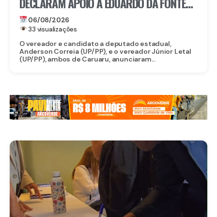
DECLARAM APOIO A EDUARDO DA FONTE
PARA O SENADO E LULA DA FONTE PARA
06/08/2026
DEPUTADO FEDERAL
33 visualizações
O vereador e candidato a deputado estadual,
Anderson Correia (UP/PP), e o vereador Júnior Letal
(UP/PP), ambos de Caruaru, anunciaram...