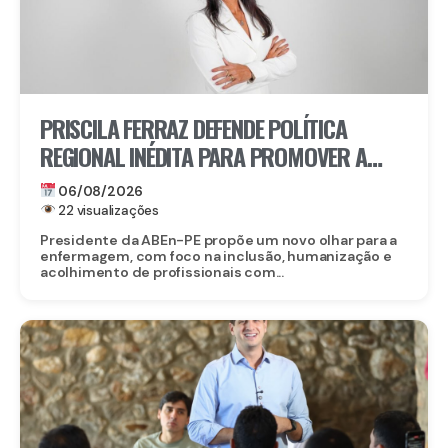
PRISCILA FERRAZ DEFENDE POLÍTICA
REGIONAL INÉDITA PARA PROMOVER A
INCLUSÃO DE ENFERMEIROS PCDS E
06/08/2026
ATÍPICOS EM PERNAMBUCO
22 visualizações
Presidente da ABEn-PE propõe um novo olhar para a
enfermagem, com foco na inclusão, humanização e
acolhimento de profissionais com...