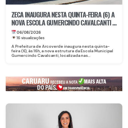
ZECA INAUGURA NESTA QUINTA-FEIRA (6) A
NOVA ESCOLA GUMERCINDO CAVALCANTI E
AUTORIZA OBRAS DE CALÇAMENTO EM
06/08/2026
ARCOVERDE
16 visualizações
A Prefeitura de Arcoverde inaugura nesta quinta-
feira (6), às 16h, a nova estrutura da Escola Municipal
Gumercindo Cavalcanti, localizada nas...