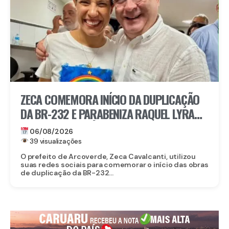
ZECA COMEMORA INÍCIO DA DUPLICAÇÃO
DA BR-232 E PARABENIZA RAQUEL LYRA
POR OBRA HISTÓRICA PARA O INTERIOR
06/08/2026
39 visualizações
O prefeito de Arcoverde, Zeca Cavalcanti, utilizou
suas redes sociais para comemorar o início das obras
de duplicação da BR-232...