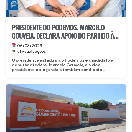
PRESIDENTE DO PODEMOS, MARCELO
GOUVEIA, DECLARA APOIO DO PARTIDO À
CANDIDATURA DE EDUARDO DA FONTE AO
06/08/2026
SENADO
51 visualizações
O presidente estadual do Podemos e candidato a
deputado federal, Marcelo Gouveia, e o vice-
presidente da legenda e também candidato...