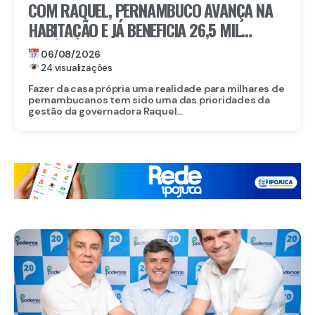
COM RAQUEL, PERNAMBUCO AVANÇA NA
HABITAÇÃO E JÁ BENEFICIA 26,5 MIL
FAMÍLIAS COM O MORAR BEM – ENTRADA
06/08/2026
GARANTIDA
24 visualizações
Fazer da casa própria uma realidade para milhares de
pernambucanos tem sido uma das prioridades da
gestão da governadora Raquel...