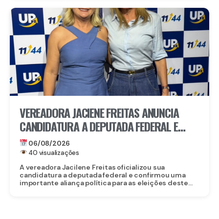
VEREADORA JACIENE FREITAS ANUNCIA
CANDIDATURA A DEPUTADA FEDERAL E
FECHA DOBRADINHA COM ROBERTA
06/08/2026
ARRAES EM POÇÃO, NO AGRESTE
40 visualizações
A vereadora Jacilene Freitas oficializou sua
candidatura a deputada federal e confirmou uma
importante aliança política para as eleições deste...