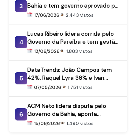
Bahia e tem governo aprovado por
3
61%, aponta DataTrends
17/06/2026
2.443 vistos
Lucas Ribeiro lidera corrida pelo
Governo da Paraíba e tem gestão
4
aprovada por 66%, aponta
12/06/2026
1.803 vistos
DataTrends
DataTrends: João Campos tem
42%, Raquel Lyra 36% e Ivan
5
Moraes 1%
07/05/2026
1.751 vistos
ACM Neto lidera disputa pelo
Governo da Bahia, aponta
6
DataTrends
15/06/2026
1.490 vistos