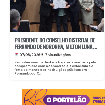
PRESIDENTE DO CONSELHO DISTRITAL DE
FERNANDO DE NORONHA, MILTON LUNA,
RECEBE MEDALHA DO MÉRITO ELEITORAL
07/08/2026
7 visualizações
FREI CANECA, UMA DAS MAIORES
Reconhecimento destaca trajetória marcada pelo
HONRARIAS DO TRE-PE
compromisso com a democracia, a cidadania e o
fortalecimento das instituições públicas em
Pernambuco. O...