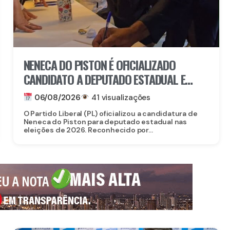
NENECA DO PISTON É OFICIALIZADO
CANDIDATO A DEPUTADO ESTADUAL E
FORTALECE CHAPA DO PL EM
06/08/2026
41 visualizações
PERNAMBUCO
O Partido Liberal (PL) oficializou a candidatura de
Neneca do Piston para deputado estadual nas
eleições de 2026. Reconhecido por...