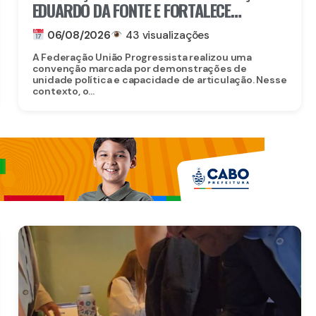
EDUARDO DA FONTE E FORTALECE
PROJETO PARA O SENADO
06/08/2026
43 visualizações
A Federação União Progressista realizou uma
convenção marcada por demonstrações de
unidade política e capacidade de articulação. Nesse
contexto, o...