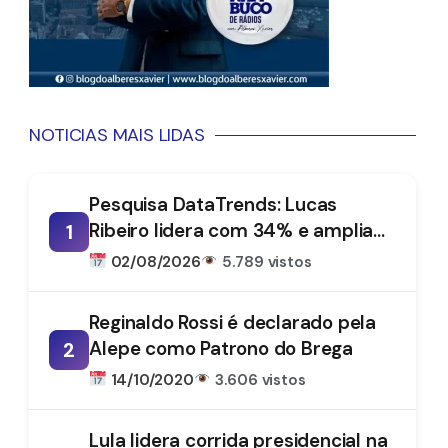
NOTICIAS MAIS LIDAS
Pesquisa DataTrends: Lucas
Ribeiro lidera com 34% e amplia
1
vantagem na disputa pelo
02/08/2026
5.789 vistos
Governo da Paraíba
Reginaldo Rossi é declarado pela
Alepe como Patrono do Brega
2
14/10/2020
3.606 vistos
Lula lidera corrida presidencial na