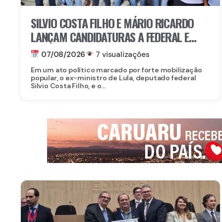
SILVIO COSTA FILHO E MÁRIO RICARDO
LANÇAM CANDIDATURAS A FEDERAL E
ESTADUAL EM IGARASSU COM APOIO DE
07/08/2026
7 visualizações
MIGUEL RICARDO
Em um ato político marcado por forte mobilização
popular, o ex-ministro de Lula, deputado federal
Silvio Costa Filho, e o...