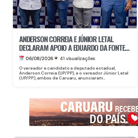
ANDERSON CORREIA E JÚNIOR LETAL
DECLARAM APOIO A EDUARDO DA FONTE
PARA O SENADO E LULA DA FONTE PARA
06/08/2026
41 visualizações
DEPUTADO FEDERAL
O vereador e candidato a deputado estadual,
Anderson Correia (UP/PP), e o vereador Júnior Letal
(UP/PP), ambos de Caruaru, anunciaram...