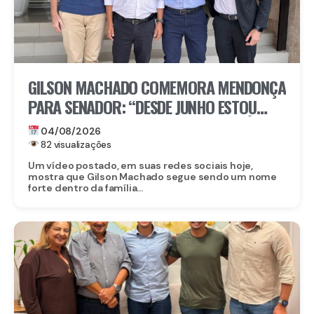
GILSON MACHADO COMEMORA MENDONÇA
PARA SENADOR: “DESDE JUNHO ESTOU
NESSA ARTICULAÇÃO ENTRE ELE E FLÁVIO
04/08/2026
82 visualizações
Um vídeo postado, em suas redes sociais hoje,
mostra que Gilson Machado segue sendo um nome
forte dentro da família...