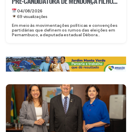
PRÉ-CANDIDATURA DE MENDONÇA FILHO
AO SENADO E DESTACA TRAJETÓRIA DO
04/08/2026
PARLAMENTAR
69 visualizações
Em meio às movimentações políticas e convenções
partidárias que definem os rumos das eleições em
Pernambuco, a deputada estadual Débora...