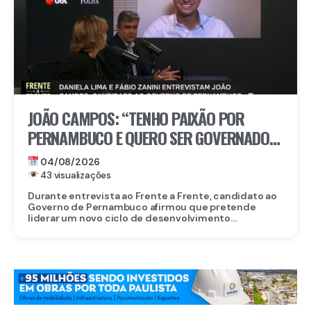
JOÃO CAMPOS: “TENHO PAIXÃO POR
PERNAMBUCO E QUERO SER GOVERNADOR
PARA CUIDAR DE VERDADE PELO POVO”
04/08/2026
43 visualizações
Durante entrevista ao Frente a Frente, candidato ao
Governo de Pernambuco afirmou que pretende
liderar um novo ciclo de desenvolvimento...