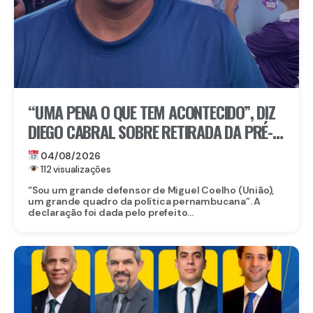
“UMA PENA O QUE TEM ACONTECIDO”, DIZ
DIEGO CABRAL SOBRE RETIRADA DA PRÉ-
CANDIDATURA DE MIGUEL COELHO AO
04/08/2026
SENADO
112 visualizações
“Sou um grande defensor de Miguel Coelho (União),
um grande quadro da política pernambucana”. A
declaração foi dada pelo prefeito...