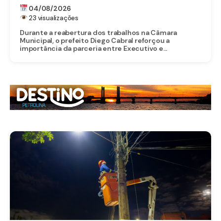
CÂMARA MUNICIPAL DE CAMARAGIBE E
04/08/2026
DESTACA AVANÇOS DA GESTÃO
23 visualizações
Durante a reabertura dos trabalhos na Câmara
Municipal, o prefeito Diego Cabral reforçou a
importância da parceria entre Executivo e...