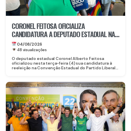
CORONEL FEITOSA OFICIALIZA
CANDIDATURA A DEPUTADO ESTADUAL NA
CONVENÇÃO DO PL PERNAMBUCO
04/08/2026
48 visualizações
O deputado estadual Coronel Alberto Feitosa
oficializou nesta terça-feira (4) sua candidatura à
reeleição na Convenção Estadual do Partido Liberal...