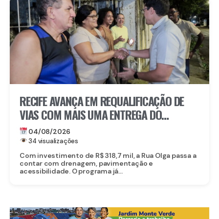
RECIFE AVANÇA EM REQUALIFICAÇÃO DE
VIAS COM MAIS UMA ENTREGA DO
PROGRAMA RUA TININDO NO BAIRRO DA
04/08/2026
ENCRUZILHADA
34 visualizações
Com investimento de R$ 318,7 mil, a Rua Olga passa a
contar com drenagem, pavimentação e
acessibilidade. O programa já...