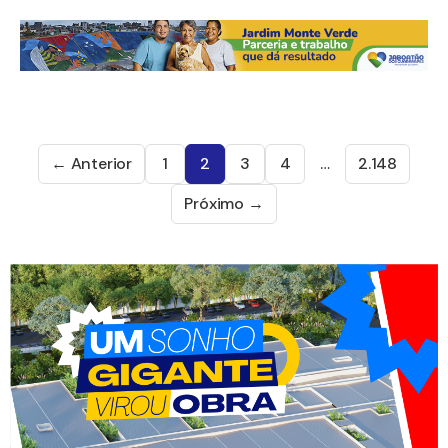
← Anterior
1
2
3
4
…
2.148
Próximo →