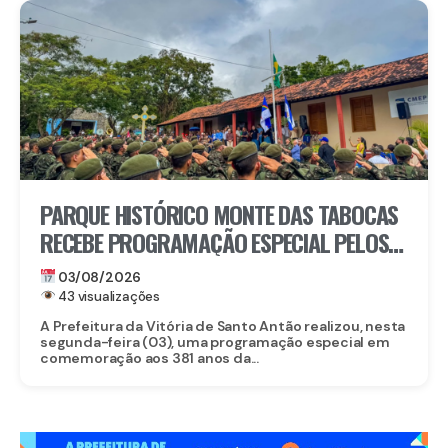
PARQUE HISTÓRICO MONTE DAS TABOCAS
RECEBE PROGRAMAÇÃO ESPECIAL PELOS
381 ANOS DA BATALHA DAS TABOCAS
03/08/2026
43 visualizações
A Prefeitura da Vitória de Santo Antão realizou, nesta
segunda-feira (03), uma programação especial em
comemoração aos 381 anos da...