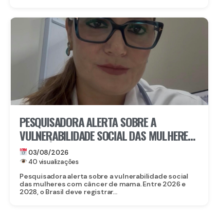
PESQUISADORA ALERTA SOBRE A
VULNERABILIDADE SOCIAL DAS MULHERES
COM CÂNCER DE MAMA
03/08/2026
40 visualizações
Pesquisadora alerta sobre a vulnerabilidade social
das mulheres com câncer de mama. Entre 2026 e
2028, o Brasil deve registrar...