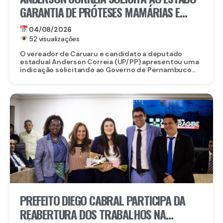
GARANTIA DE PRÓTESES MAMÁRIAS E
RECONSTRUÇÃO PARA MULHERES QUE
04/08/2026
VENCERAM O CÂNCER
52 visualizações
O vereador de Caruaru e candidato a deputado
estadual Anderson Correia (UP/PP) apresentou uma
indicação solicitando ao Governo de Pernambuco...
PREFEITO DIEGO CABRAL PARTICIPA DA
REABERTURA DOS TRABALHOS NA