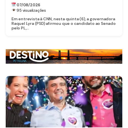
SENADO
07/08/2026
95 visualizações
Em entrevista à CNN, nesta quinta (6), a governadora
Raquel Lyra (PSD) afirmou que o candidato ao Senado
pelo PL,...