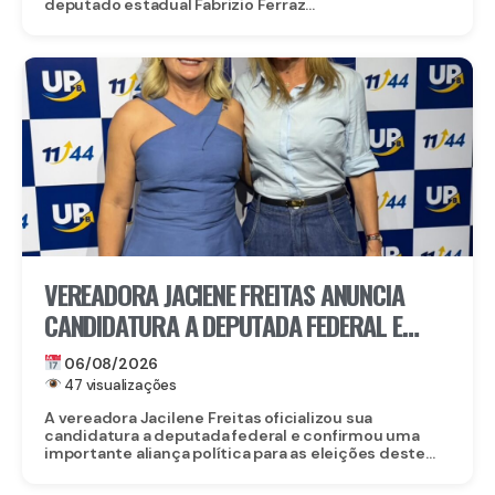
deputado estadual Fabrizio Ferraz...
VEREADORA JACIENE FREITAS ANUNCIA
CANDIDATURA A DEPUTADA FEDERAL E
FECHA DOBRADINHA COM ROBERTA
06/08/2026
ARRAES EM POÇÃO, NO AGRESTE
47 visualizações
A vereadora Jacilene Freitas oficializou sua
candidatura a deputada federal e confirmou uma
importante aliança política para as eleições deste...