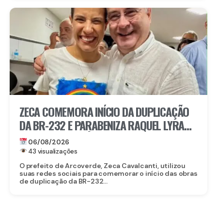
ZECA COMEMORA INÍCIO DA DUPLICAÇÃO
DA BR-232 E PARABENIZA RAQUEL LYRA
POR OBRA HISTÓRICA PARA O INTERIOR
06/08/2026
43 visualizações
O prefeito de Arcoverde, Zeca Cavalcanti, utilizou
suas redes sociais para comemorar o início das obras
de duplicação da BR-232...