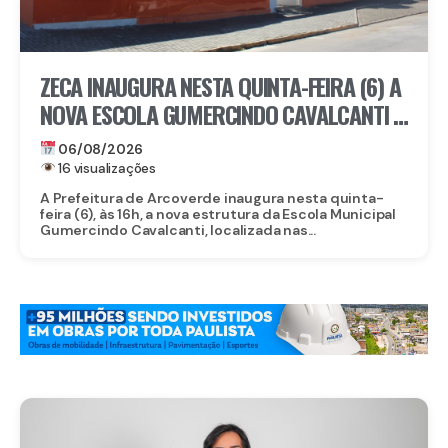
ZECA INAUGURA NESTA QUINTA-FEIRA (6) A
NOVA ESCOLA GUMERCINDO CAVALCANTI E
AUTORIZA OBRAS DE CALÇAMENTO EM
06/08/2026
ARCOVERDE
16 visualizações
A Prefeitura de Arcoverde inaugura nesta quinta-
feira (6), às 16h, a nova estrutura da Escola Municipal
Gumercindo Cavalcanti, localizada nas...