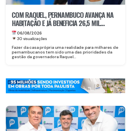
COM RAQUEL, PERNAMBUCO AVANÇA NA
HABITAÇÃO E JÁ BENEFICIA 26,5 MIL
FAMÍLIAS COM O MORAR BEM – ENTRADA
06/08/2026
GARANTIDA
30 visualizações
Fazer da casa própria uma realidade para milhares de
pernambucanos tem sido uma das prioridades da
gestão da governadora Raquel...