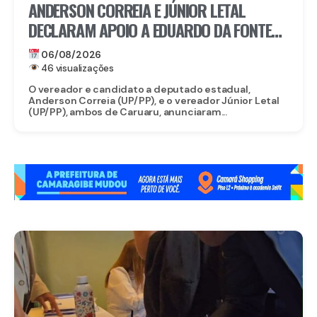
ANDERSON CORREIA E JÚNIOR LETAL
DECLARAM APOIO A EDUARDO DA FONTE
PARA O SENADO E LULA DA FONTE PARA
06/08/2026
DEPUTADO FEDERAL
46 visualizações
O vereador e candidato a deputado estadual,
Anderson Correia (UP/PP), e o vereador Júnior Letal
(UP/PP), ambos de Caruaru, anunciaram...