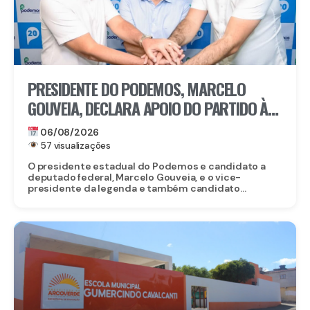
PRESIDENTE DO PODEMOS, MARCELO
GOUVEIA, DECLARA APOIO DO PARTIDO À
CANDIDATURA DE EDUARDO DA FONTE AO
06/08/2026
SENADO
57 visualizações
O presidente estadual do Podemos e candidato a
deputado federal, Marcelo Gouveia, e o vice-
presidente da legenda e também candidato...