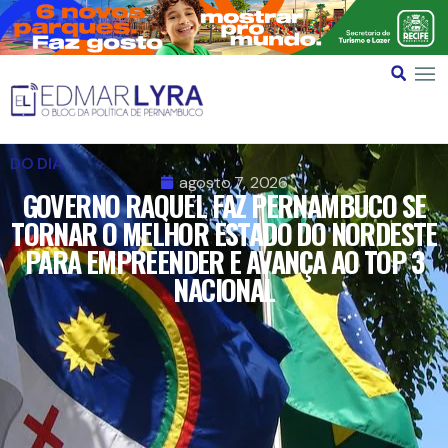
DO DIA
agosto 7, 2026
GOVERNO RAQUEL FAZ PERNAMBUCO SE
TORNAR O MELHOR ESTADO DO NORDESTE
PARA EMPREENDER E AVANÇA AO TOP 3
NACIONAL