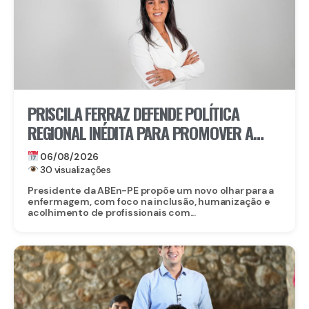
PRISCILA FERRAZ DEFENDE POLÍTICA
REGIONAL INÉDITA PARA PROMOVER A
INCLUSÃO DE ENFERMEIROS PCDS E
06/08/2026
ATÍPICOS EM PERNAMBUCO
30 visualizações
Presidente da ABEn-PE propõe um novo olhar para a
enfermagem, com foco na inclusão, humanização e
acolhimento de profissionais com...