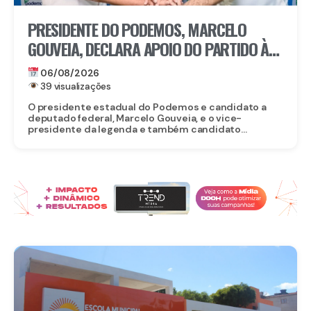
PRESIDENTE DO PODEMOS, MARCELO
GOUVEIA, DECLARA APOIO DO PARTIDO À
CANDIDATURA DE EDUARDO DA FONTE AO
06/08/2026
SENADO
39 visualizações
O presidente estadual do Podemos e candidato a
deputado federal, Marcelo Gouveia, e o vice-
presidente da legenda e também candidato...