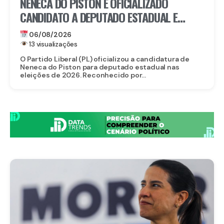
NENECA DO PISTON É OFICIALIZADO
CANDIDATO A DEPUTADO ESTADUAL E
FORTALECE CHAPA DO PL EM
06/08/2026
PERNAMBUCO
13 visualizações
O Partido Liberal (PL) oficializou a candidatura de
Neneca do Piston para deputado estadual nas
eleições de 2026. Reconhecido por...