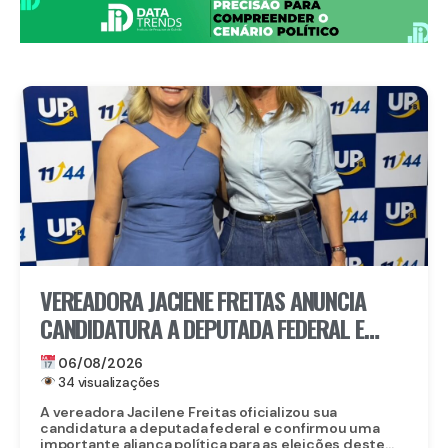
VEREADORA JACIENE FREITAS ANUNCIA
CANDIDATURA A DEPUTADA FEDERAL E
FECHA DOBRADINHA COM ROBERTA
06/08/2026
ARRAES EM POÇÃO, NO AGRESTE
34 visualizações
A vereadora Jacilene Freitas oficializou sua
candidatura a deputada federal e confirmou uma
importante aliança política para as eleições deste...