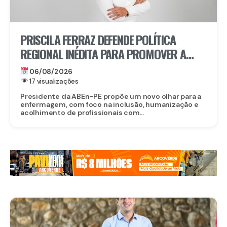
PRISCILA FERRAZ DEFENDE POLÍTICA
REGIONAL INÉDITA PARA PROMOVER A
INCLUSÃO DE ENFERMEIROS PCDS E
06/08/2026
ATÍPICOS EM PERNAMBUCO
17 visualizações
Presidente da ABEn-PE propõe um novo olhar para a
enfermagem, com foco na inclusão, humanização e
acolhimento de profissionais com...