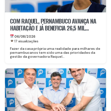
COM RAQUEL, PERNAMBUCO AVANÇA NA
HABITAÇÃO E JÁ BENEFICIA 26,5 MIL
FAMÍLIAS COM O MORAR BEM – ENTRADA
06/08/2026
GARANTIDA
17 visualizações
Fazer da casa própria uma realidade para milhares de
pernambucanos tem sido uma das prioridades da
gestão da governadora Raquel...