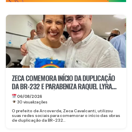
ZECA COMEMORA INÍCIO DA DUPLICAÇÃO
DA BR-232 E PARABENIZA RAQUEL LYRA
POR OBRA HISTÓRICA PARA O INTERIOR
06/08/2026
30 visualizações
O prefeito de Arcoverde, Zeca Cavalcanti, utilizou
suas redes sociais para comemorar o início das obras
de duplicação da BR-232...