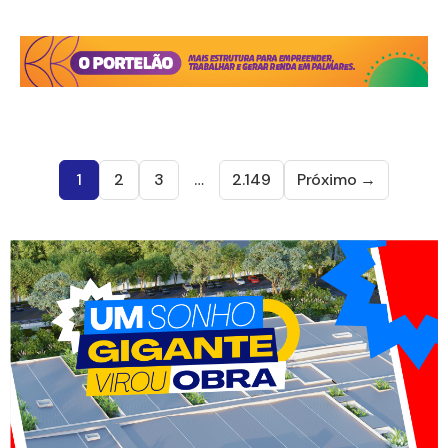
1
2
3
…
2.149
Próximo →