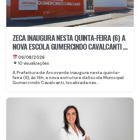
ZECA INAUGURA NESTA QUINTA-FEIRA (6) A
NOVA ESCOLA GUMERCINDO CAVALCANTI E
AUTORIZA OBRAS DE CALÇAMENTO EM
06/08/2026
ARCOVERDE
10 visualizações
A Prefeitura de Arcoverde inaugura nesta quinta-
feira (6), às 16h, a nova estrutura da Escola Municipal
Gumercindo Cavalcanti, localizada nas...