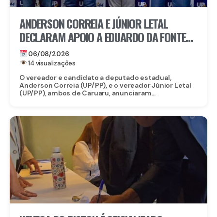
ANDERSON CORREIA E JÚNIOR LETAL
DECLARAM APOIO A EDUARDO DA FONTE
PARA O SENADO E LULA DA FONTE PARA
06/08/2026
DEPUTADO FEDERAL
14 visualizações
O vereador e candidato a deputado estadual,
Anderson Correia (UP/PP), e o vereador Júnior Letal
(UP/PP), ambos de Caruaru, anunciaram...