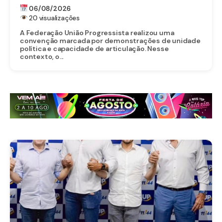
PARA O SENADO
06/08/2026
20 visualizações
A Federação União Progressista realizou uma
convenção marcada por demonstrações de unidade
política e capacidade de articulação. Nesse
contexto, o...