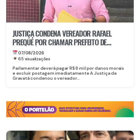
JUSTIÇA CONDENA VEREADOR RAFAEL
PREQUÉ POR CHAMAR PREFEITO DE
GRAVATÁ DE “LADRÃO” E REFORÇA:
07/08/2026
IMUNIDADE PARLAMENTAR NÃO PROTEGE
65 visualizações
CALÚNIA
Parlamentar deverá pagar R$ 8 mil por danos morais
e excluir postagem imediatamente A Justiça de
Gravatá condenou o vereador...