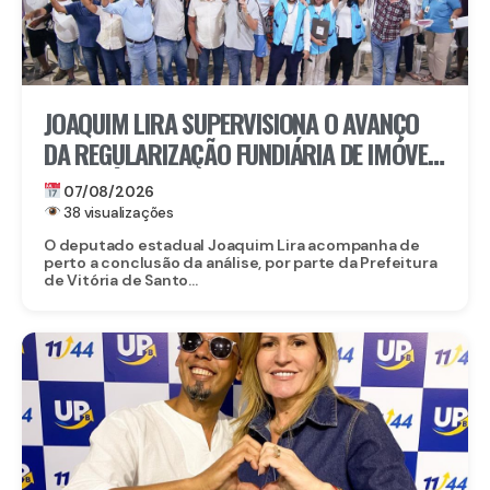
JOAQUIM LIRA SUPERVISIONA O AVANÇO
DA REGULARIZAÇÃO FUNDIÁRIA DE IMÓVEIS
EM VITÓRIA DE SANTO ANTÃO
07/08/2026
38 visualizações
O deputado estadual Joaquim Lira acompanha de
perto a conclusão da análise, por parte da Prefeitura
de Vitória de Santo...