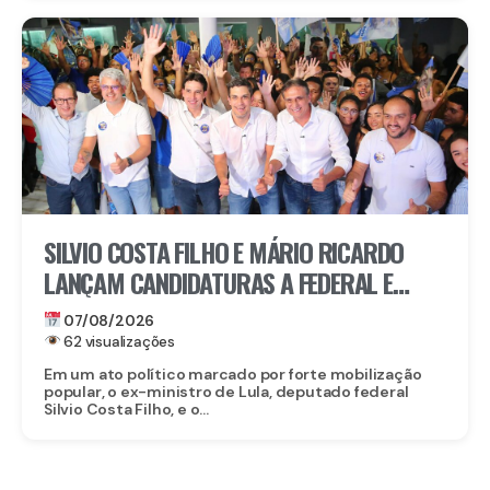
SILVIO COSTA FILHO E MÁRIO RICARDO
LANÇAM CANDIDATURAS A FEDERAL E
ESTADUAL EM IGARASSU COM APOIO DE
07/08/2026
MIGUEL RICARDO
62 visualizações
Em um ato político marcado por forte mobilização
popular, o ex-ministro de Lula, deputado federal
Silvio Costa Filho, e o...