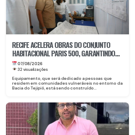
RECIFE ACELERA OBRAS DO CONJUNTO
HABITACIONAL PARIS 500, GARANTINDO
80 NOVAS MORADIAS
07/08/2026
32 visualizações
Equipamento, que será dedicado a pessoas que
residem em comunidades vulneráveis no entorno da
Bacia do Tejipió, está sendo construído...