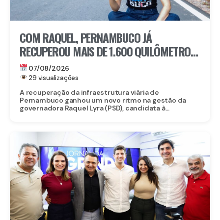
COM RAQUEL, PERNAMBUCO JÁ
RECUPEROU MAIS DE 1.600 QUILÔMETROS
DE ESTRADAS
07/08/2026
29 visualizações
A recuperação da infraestrutura viária de
Pernambuco ganhou um novo ritmo na gestão da
governadora Raquel Lyra (PSD), candidata à...