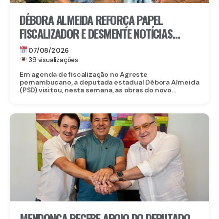
DÉBORA ALMEIDA REFORÇA PAPEL
FISCALIZADOR E DESMENTE NOTÍCIAS
FALSAS SOBRE OBRA DO CORPO DE
07/08/2026
BOMBEIROS EM BELO JARDIM
39 visualizações
Em agenda de fiscalização no Agreste
pernambucano, a deputada estadual Débora Almeida
(PSD) visitou, nesta semana, as obras do novo...
MENDONÇA RECEBE APOIO DO DEPUTADO