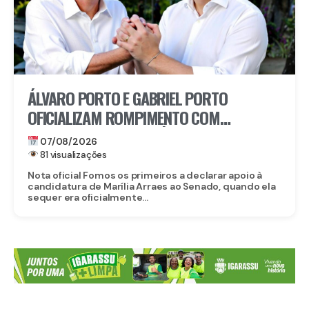
ÁLVARO PORTO E GABRIEL PORTO
OFICIALIZAM ROMPIMENTO COM
CANDIDATURA DE MARÍLIA ARRAES AO
07/08/2026
SENADO
81 visualizações
Nota oficial Fomos os primeiros a declarar apoio à
candidatura de Marília Arraes ao Senado, quando ela
sequer era oficialmente...