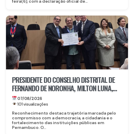
feira(6), com a declaração oficial de...
PRESIDENTE DO CONSELHO DISTRITAL DE
FERNANDO DE NORONHA, MILTON LUNA,
RECEBE MEDALHA DO MÉRITO ELEITORAL
07/08/2026
FREI CANECA, UMA DAS MAIORES
101 visualizações
HONRARIAS DO TRE-PE
Reconhecimento destaca trajetória marcada pelo
compromisso com a democracia, a cidadania e o
fortalecimento das instituições públicas em
Pernambuco. O...