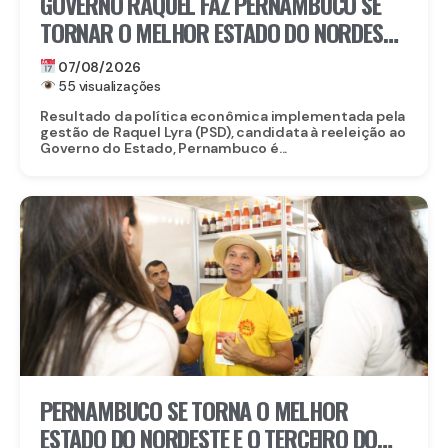
GOVERNO RAQUEL FAZ PERNAMBUCO SE
TORNAR O MELHOR ESTADO DO NORDESTE
PARA EMPREENDER E AVANÇA AO TOP 3
07/08/2026
NACIONAL
55 visualizações
Resultado da política econômica implementada pela
gestão de Raquel Lyra (PSD), candidata à reeleição ao
Governo do Estado, Pernambuco é...
PERNAMBUCO SE TORNA O MELHOR
ESTADO DO NORDESTE E O TERCEIRO DO