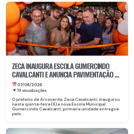
ZECA INAUGURA ESCOLA GUMERCINDO
CAVALCANTI E ANUNCIA PAVIMENTAÇÃO DE
QUASE 100 RUAS EM ARCOVERDE
07/08/2026
19 visualizações
O prefeito de Arcoverde, Zeca Cavalcanti, inaugurou
nesta quinta-feira (6) a nova Escola Municipal
Gumercindo Cavalcanti, primeira unidade entregue
pelo...