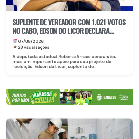
SUPLENTE DE VEREADOR COM 1.021 VOTOS
NO CABO, EDSON DO LICOR DECLARA
APOIO A ROBERTA ARRAES
07/08/2026
28 visualizações
A deputada estadual Roberta Arraes conquistou
mais um importante apoio para seu projeto de
reeleição. Edson do Licor, suplente de...