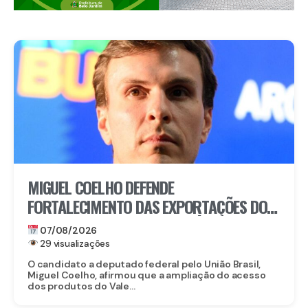
MIGUEL COELHO DEFENDE
FORTALECIMENTO DAS EXPORTAÇÕES DO
VALE DO SÃO FRANCISCO APÓS ABERTURA
07/08/2026
DO MERCADO CHINÊS
29 visualizações
O candidato a deputado federal pelo União Brasil,
Miguel Coelho, afirmou que a ampliação do acesso
dos produtos do Vale...